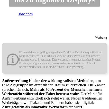
von
Johannes
| Letzte Aktualisierung
2. Dezember 2024
Werbung
Wir empfehlen sorgfältig ausgewählte Produkte. Bei einem qualifizierten
Kauf über unsere Links erhalten wir eine kleine Provision von unseren
Partnern, wie z. B. Amazon. Dies verursacht keine zusätzlichen Kosten
für dich, ermöglicht es aber, unsere Arbeit zu unterstützen. Alle mit
einem * markierten Links sind Affiliate-Links (Werbung).
Außenwerbung ist eine der wirkungsvollsten Methoden, um
Ihre Zielgruppe im öffentlichen Raum zu erreichen.
Die Zahlen
sprechen für sich:
Mehr als 70 Prozent der Menschen nehmen
Werbetafeln während der Fahrt bewusst wahr.
Der Markt für
Außenwerbung entwickelt sich stetig weiter. Neben traditionellen
Werbeträgern wie Plakaten und Bannern haben sich
digitale
Anzeigetafeln als innovative Werbeform etabliert
.