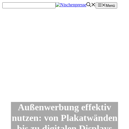
Zum
Menü
Inhalt
springen
Außenwerbung effektiv
nutzen: von Plakatwänden
bis zu digitalen Displays