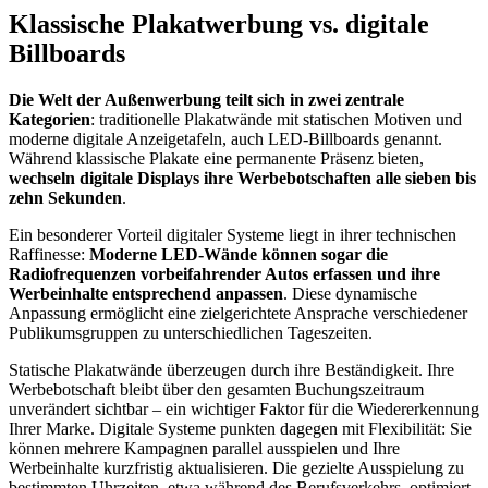
Klassische Plakatwerbung vs. digitale
Billboards
Die Welt der Außenwerbung teilt sich in zwei zentrale
Kategorien
: traditionelle Plakatwände mit statischen Motiven und
moderne digitale Anzeigetafeln, auch LED-Billboards genannt.
Während klassische Plakate eine permanente Präsenz bieten,
wechseln digitale Displays ihre Werbebotschaften alle sieben bis
zehn Sekunden
.
Ein besonderer Vorteil digitaler Systeme liegt in ihrer technischen
Raffinesse:
Moderne LED-Wände können sogar die
Radiofrequenzen vorbeifahrender Autos erfassen und ihre
Werbeinhalte entsprechend anpassen
. Diese dynamische
Anpassung ermöglicht eine zielgerichtete Ansprache verschiedener
Publikumsgruppen zu unterschiedlichen Tageszeiten.
Statische Plakatwände überzeugen durch ihre Beständigkeit. Ihre
Werbebotschaft bleibt über den gesamten Buchungszeitraum
unverändert sichtbar – ein wichtiger Faktor für die Wiedererkennung
Ihrer Marke. Digitale Systeme punkten dagegen mit Flexibilität: Sie
können mehrere Kampagnen parallel ausspielen und Ihre
Werbeinhalte kurzfristig aktualisieren. Die gezielte Ausspielung zu
bestimmten Uhrzeiten, etwa während des Berufsverkehrs, optimiert