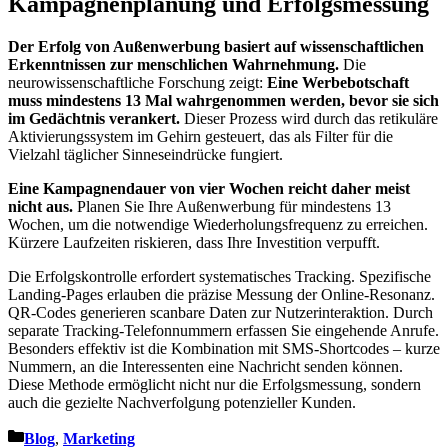
Kampagnenplanung und Erfolgsmessung
Der Erfolg von Außenwerbung basiert auf wissenschaftlichen
Erkenntnissen zur menschlichen Wahrnehmung.
Die
neurowissenschaftliche Forschung zeigt:
Eine Werbebotschaft
muss mindestens 13 Mal wahrgenommen werden, bevor sie sich
im Gedächtnis verankert.
Dieser Prozess wird durch das retikuläre
Aktivierungssystem im Gehirn gesteuert, das als Filter für die
Vielzahl täglicher Sinneseindrücke fungiert.
Eine Kampagnendauer von vier Wochen reicht daher meist
nicht aus.
Planen Sie Ihre Außenwerbung für mindestens 13
Wochen, um die notwendige Wiederholungsfrequenz zu erreichen.
Kürzere Laufzeiten riskieren, dass Ihre Investition verpufft.
Die Erfolgskontrolle erfordert systematisches Tracking. Spezifische
Landing-Pages erlauben die präzise Messung der Online-Resonanz.
QR-Codes generieren scanbare Daten zur Nutzerinteraktion. Durch
separate Tracking-Telefonnummern erfassen Sie eingehende Anrufe.
Besonders effektiv ist die Kombination mit SMS-Shortcodes – kurze
Nummern, an die Interessenten eine Nachricht senden können.
Diese Methode ermöglicht nicht nur die Erfolgsmessung, sondern
auch die gezielte Nachverfolgung potenzieller Kunden.
Kategorien
Blog
,
Marketing