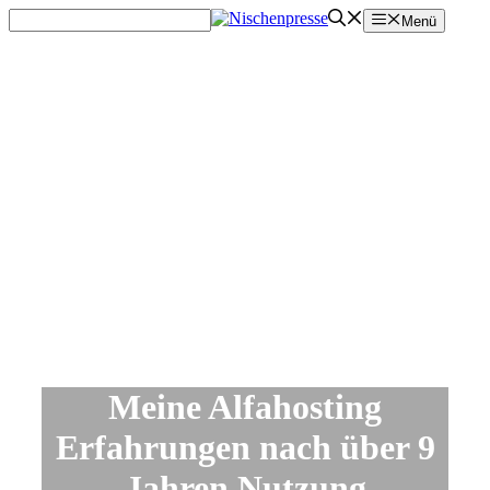
Zum
Menü
Inhalt
springen
Meine Alfahosting
Erfahrungen nach über 9
Jahren Nutzung