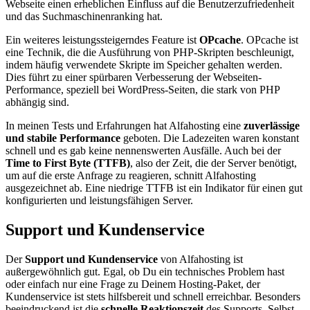
Webseite einen erheblichen Einfluss auf die Benutzerzufriedenheit
und das Suchmaschinenranking hat.
Ein weiteres leistungssteigerndes Feature ist
OPcache
. OPcache ist
eine Technik, die die Ausführung von PHP-Skripten beschleunigt,
indem häufig verwendete Skripte im Speicher gehalten werden.
Dies führt zu einer spürbaren Verbesserung der Webseiten-
Performance, speziell bei WordPress-Seiten, die stark von PHP
abhängig sind.
In meinen Tests und Erfahrungen hat Alfahosting eine
zuverlässige
und stabile Performance
geboten. Die Ladezeiten waren konstant
schnell und es gab keine nennenswerten Ausfälle. Auch bei der
Time to First Byte (TTFB)
, also der Zeit, die der Server benötigt,
um auf die erste Anfrage zu reagieren, schnitt Alfahosting
ausgezeichnet ab. Eine niedrige TTFB ist ein Indikator für einen gut
konfigurierten und leistungsfähigen Server.
Support und Kundenservice
Der
Support und Kundenservice
von Alfahosting ist
außergewöhnlich gut. Egal, ob Du ein technisches Problem hast
oder einfach nur eine Frage zu Deinem Hosting-Paket, der
Kundenservice ist stets hilfsbereit und schnell erreichbar. Besonders
beeindruckend ist die
schnelle Reaktionszeit
des Supports. Selbst