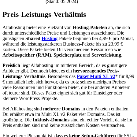
(Stand: 05.2024)
Preis-Leistungs-Verhältnis
Alfahosting bietet eine Vielzahl von
Hosting-Paketen
an, die sich
durch unterschiedliche Preise und Leistungen auszeichnen. Die
günstigsten
Shared
Hosting
-Pakete beginnen bei 4,99 € pro Monat,
während die leistungsstärkeren Business-Pakete bis zu 23,99 €
kosten. Diese Pakete bieten Dir verschiedene Ressourcen wie
Arbeitsspeicher (RAM)
,
Speicherplatz
und
Serverleistung
.
Preislich
liegt Alfahosting im mittleren Bereich, da es günstigere
Anbieter gibt. Dennoch bietet es ein
hervorragendes Preis-
Leistungs-Verhältnis
. Besonders das
Paket Multi XL v2
* für 8,99
€ monatlich hebt sich hervor, da es trotz seines niedrigen Preises
viele Ressourcen und Funktionen bietet, die bei anderen Anbietern
oft teurer sind. Dieses Paket eignet sich gut für Einsteiger oder
kleinere WordPress-Projekte.
Bei Alfahosting sind
mehrere Domains
in den Paketen enthalten.
Du erhältst etwa im Multi XL v2 Paket vier Domains. Das ist
großzügig. Die
Inklusiv-Domains
sind ein echter Vorteil, da sie im
Preis enthalten sind und keine zusätzlichen Kosten verursachen.
Ein weiterer Pluspunkt ist, dass es
keine Setup-Gebühren
für SSL-