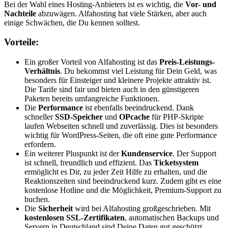
Bei der Wahl eines Hosting-Anbieters ist es wichtig, die
Vor- und
Nachteile
abzuwägen. Alfahosting hat viele Stärken, aber auch
einige Schwächen, die Du kennen solltest.
Vorteile:
Ein großer Vorteil von Alfahosting ist das
Preis-Leistungs-
Verhältnis
. Du bekommst viel Leistung für Dein Geld, was
besonders für Einsteiger und kleinere Projekte attraktiv ist.
Die Tarife sind fair und bieten auch in den günstigeren
Paketen bereits umfangreiche Funktionen.
Die
Performance
ist ebenfalls beeindruckend. Dank
schneller
SSD-Speicher
und
OPcache
für PHP-Skripte
laufen Webseiten schnell und zuverlässig. Dies ist besonders
wichtig für WordPress-Seiten, die oft eine gute Performance
erfordern.
Ein weiterer Pluspunkt ist der
Kundenservice
. Der Support
ist schnell, freundlich und effizient. Das
Ticketsystem
ermöglicht es Dir, zu jeder Zeit Hilfe zu erhalten, und die
Reaktionszeiten sind beeindruckend kurz. Zudem gibt es eine
kostenlose Hotline und die Möglichkeit, Premium-Support zu
buchen.
Die
Sicherheit
wird bei Alfahosting großgeschrieben. Mit
kostenlosen SSL-Zertifikaten
, automatischen Backups und
Servern in Deutschland sind Deine Daten gut geschützt.