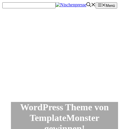
Zum
Menü
Inhalt
springen
WordPress Theme von
TemplateMonster
gewinnen!